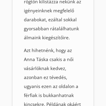
rögtön kilistázza nekünk az
igényeinknek megfelelő
darabokat, ezáltal sokkal
gyorsabban rátalálhatunk
álmaink kiegészítőire.
Azt hihetnénk, hogy az
Anna Táska csakis a női
vásárlóknak kedvez,
azonban ez tévedés,
ugyanis ezen az oldalon a
férfiak is bukkanhatnak
kincsekre. Példának okáért