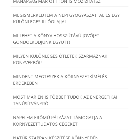
MANAPSÁG MÁR OTTHON IS MOZIZHATSZ
MEGISMERKEDTEM A NÉPI GYÓGYÁSZATTAL ÉS EGY
KÜLÖNLEGES ILLÓOLAJJAL
MI LEHET A KÖNYV HOSSZÚTÁVÚ JÖVŐJE?
GONDOLKODJUNK EGYÜTT!
MILYEN KÜLÖNLEGES ÖTLETEK SZÁRMAZNAK
KÖNYVEKBŐL!
MINDENT MEGTESZEK A KÖRNYEZETKÍMÉLÉS
ÉRDEKÉBEN
MOST MÁR ÉN IS TÖBBET TUDOK AZ ENERGETIKAI
TANÚSÍTVÁNYRÓL
NAPELEM ERŐMŰ PÁLYÁZAT TÁMOGATJA A
KÖRNYEZETTUDATOS CÉGEKET
NATÚR SZAPPAN KÉSZÍTÉSE KÖNNYEDÉN