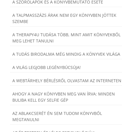
A SZÓRÓLAPOK ÉS A KÖNYVBEMUTATÓ ESETE
A TALPMASSZÁZS ÁRAK NEM EGY KÖNYVBEN JÖTTEK
SZEMBE
A THERAPY4U TUDÁSA TÖBB, MINT AMIT KÖNYVEKBŐL
MEG LEHET TANULNI
A TUDÁS BIRODALMA MÉG MINDIG A KÖNYVEK VILÁGA
A VILÁG LEGJOBB LEGÉNYBÚCSÚJA!
A WEBTÁRHELY BÉRLÉSRŐL OLVASTAM AZ INTERNETEN
AHOGY A NAGY KÖNYVBEN MEG VAN ÍRVA: MINDEN
BULIBA KELL EGY SELFIE GÉP
AZ ABLAKCSERÉT ÉN SEM TUDOM KÖNYVBŐL
MEGTANULNI