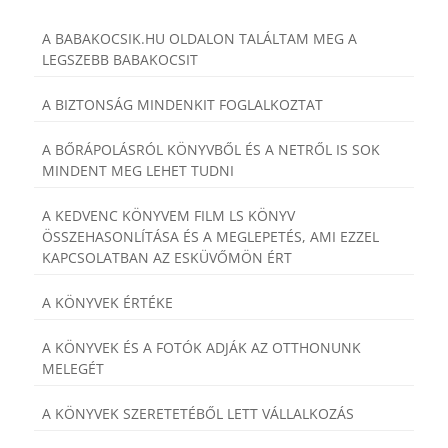
A BABAKOCSIK.HU OLDALON TALÁLTAM MEG A
LEGSZEBB BABAKOCSIT
A BIZTONSÁG MINDENKIT FOGLALKOZTAT
A BŐRÁPOLÁSRÓL KÖNYVBŐL ÉS A NETRŐL IS SOK
MINDENT MEG LEHET TUDNI
A KEDVENC KÖNYVEM FILM LS KÖNYV
ÖSSZEHASONLÍTÁSA ÉS A MEGLEPETÉS, AMI EZZEL
KAPCSOLATBAN AZ ESKÜVŐMÖN ÉRT
A KÖNYVEK ÉRTÉKE
A KÖNYVEK ÉS A FOTÓK ADJÁK AZ OTTHONUNK
MELEGÉT
A KÖNYVEK SZERETETÉBŐL LETT VÁLLALKOZÁS