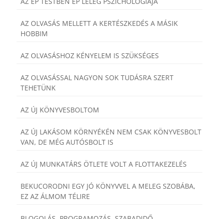
AZ ÉP TESTBEN ÉP LÉLEG PSZICHOLÓGIÁJA
AZ OLVASÁS MELLETT A KERTÉSZKEDÉS A MÁSIK
HOBBIM
AZ OLVASÁSHOZ KÉNYELEM IS SZÜKSÉGES
AZ OLVASÁSSAL NAGYON SOK TUDÁSRA SZERT
TEHETÜNK
AZ ÚJ KÖNYVESBOLTOM
AZ ÚJ LAKÁSOM KÖRNYÉKÉN NEM CSAK KÖNYVESBOLT
VAN, DE MÉG AUTÓSBOLT IS
AZ ÚJ MUNKATÁRS ÖTLETE VOLT A FLOTTAKEZELÉS
BEKUCORODNI EGY JÓ KÖNYVVEL A MELEG SZOBÁBA,
EZ AZ ÁLMOM TÉLIRE
BLOGOLÁS, PROGRAMOZÁS, SZABADIDŐ