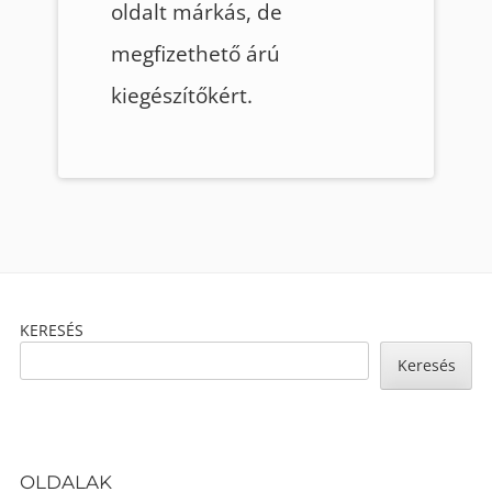
oldalt márkás, de
megfizethető árú
kiegészítőkért.
Footer
KERESÉS
Content
Keresés
OLDALAK