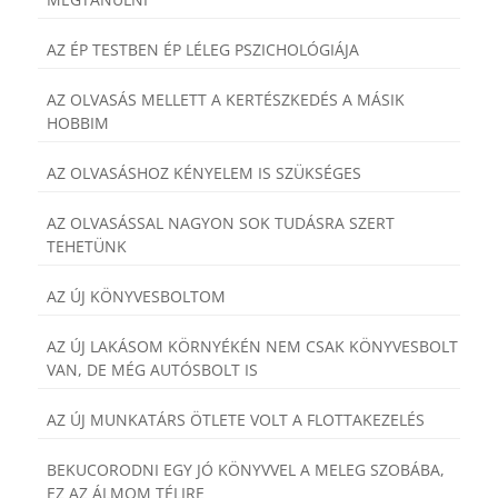
AZ ÉP TESTBEN ÉP LÉLEG PSZICHOLÓGIÁJA
AZ OLVASÁS MELLETT A KERTÉSZKEDÉS A MÁSIK
HOBBIM
AZ OLVASÁSHOZ KÉNYELEM IS SZÜKSÉGES
AZ OLVASÁSSAL NAGYON SOK TUDÁSRA SZERT
TEHETÜNK
AZ ÚJ KÖNYVESBOLTOM
AZ ÚJ LAKÁSOM KÖRNYÉKÉN NEM CSAK KÖNYVESBOLT
VAN, DE MÉG AUTÓSBOLT IS
AZ ÚJ MUNKATÁRS ÖTLETE VOLT A FLOTTAKEZELÉS
BEKUCORODNI EGY JÓ KÖNYVVEL A MELEG SZOBÁBA,
EZ AZ ÁLMOM TÉLIRE