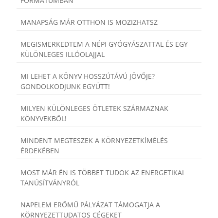
FORMÁTUMBAN
MANAPSÁG MÁR OTTHON IS MOZIZHATSZ
MEGISMERKEDTEM A NÉPI GYÓGYÁSZATTAL ÉS EGY
KÜLÖNLEGES ILLÓOLAJJAL
MI LEHET A KÖNYV HOSSZÚTÁVÚ JÖVŐJE?
GONDOLKODJUNK EGYÜTT!
MILYEN KÜLÖNLEGES ÖTLETEK SZÁRMAZNAK
KÖNYVEKBŐL!
MINDENT MEGTESZEK A KÖRNYEZETKÍMÉLÉS
ÉRDEKÉBEN
MOST MÁR ÉN IS TÖBBET TUDOK AZ ENERGETIKAI
TANÚSÍTVÁNYRÓL
NAPELEM ERŐMŰ PÁLYÁZAT TÁMOGATJA A
KÖRNYEZETTUDATOS CÉGEKET