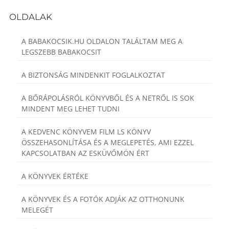
OLDALAK
A BABAKOCSIK.HU OLDALON TALÁLTAM MEG A
LEGSZEBB BABAKOCSIT
A BIZTONSÁG MINDENKIT FOGLALKOZTAT
A BŐRÁPOLÁSRÓL KÖNYVBŐL ÉS A NETRŐL IS SOK
MINDENT MEG LEHET TUDNI
A KEDVENC KÖNYVEM FILM LS KÖNYV
ÖSSZEHASONLÍTÁSA ÉS A MEGLEPETÉS, AMI EZZEL
KAPCSOLATBAN AZ ESKÜVŐMÖN ÉRT
A KÖNYVEK ÉRTÉKE
A KÖNYVEK ÉS A FOTÓK ADJÁK AZ OTTHONUNK
MELEGÉT