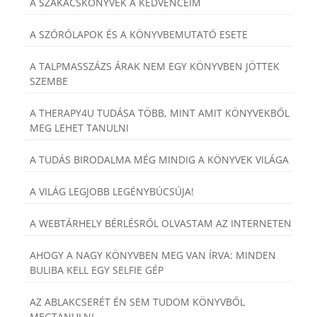
A SZAKÁCSKÖNYVEK A KEDVENCEIM
A SZÓRÓLAPOK ÉS A KÖNYVBEMUTATÓ ESETE
A TALPMASSZÁZS ÁRAK NEM EGY KÖNYVBEN JÖTTEK
SZEMBE
A THERAPY4U TUDÁSA TÖBB, MINT AMIT KÖNYVEKBŐL
MEG LEHET TANULNI
A TUDÁS BIRODALMA MÉG MINDIG A KÖNYVEK VILÁGA
A VILÁG LEGJOBB LEGÉNYBÚCSÚJA!
A WEBTÁRHELY BÉRLÉSRŐL OLVASTAM AZ INTERNETEN
AHOGY A NAGY KÖNYVBEN MEG VAN ÍRVA: MINDEN
BULIBA KELL EGY SELFIE GÉP
AZ ABLAKCSERÉT ÉN SEM TUDOM KÖNYVBŐL
MEGTANULNI