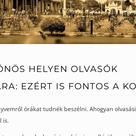
ÖNÖS HELYEN OLVASÓK
RA: EZÉRT IS FONTOS A K
yvemről órákat tudnék beszélni. Ahogyan olvasási
 is.