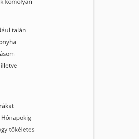
kik komolyan
dául talán
konyha
akásom
illetve
rákat
. Hónapokig
ogy tökéletes