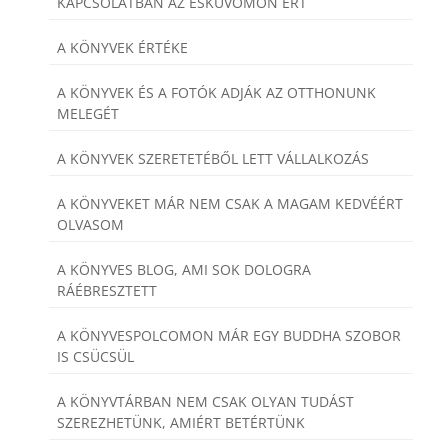
KAPCSOLATBAN AZ ESKÜVŐMÖN ÉRT
A KÖNYVEK ÉRTÉKE
A KÖNYVEK ÉS A FOTÓK ADJÁK AZ OTTHONUNK
MELEGÉT
A KÖNYVEK SZERETETÉBŐL LETT VÁLLALKOZÁS
A KÖNYVEKET MÁR NEM CSAK A MAGAM KEDVÉÉRT
OLVASOM
A KÖNYVES BLOG, AMI SOK DOLOGRA
RÁÉBRESZTETT
A KÖNYVESPOLCOMON MÁR EGY BUDDHA SZOBOR
IS CSÜCSÜL
A KÖNYVTÁRBAN NEM CSAK OLYAN TUDÁST
SZEREZHETÜNK, AMIÉRT BETÉRTÜNK