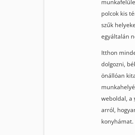
munkafelüle
polcok kis t
szűk helyeke
egyáltalán n
Itthon minde
dolgozni, b
önállóan kit
munkahelyéü
weboldal, a
arról, hogy
konyhámat.