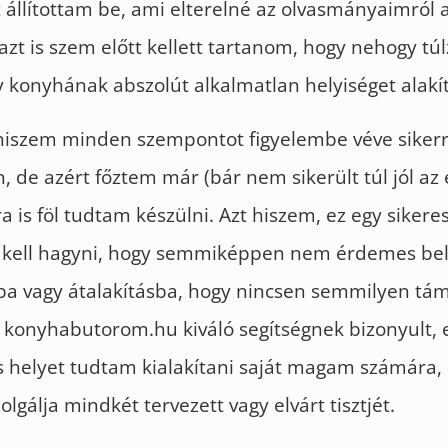
 állítottam be, ami elterelné az olvasmányaimról a
zt is szem előtt kellett tartanom, hogy nehogy tú
y konyhának abszolút alkalmatlan helyiséget alakí
 hiszem minden szempontot figyelembe véve sikerr
 de azért főztem már (bár nem sikerült túl jól az é
a is föl tudtam készülni. Azt hiszem, ez egy sikeres
g kell hagyni, hogy semmiképpen nem érdemes bel
sba vagy átalakításba, hogy nincsen semmilyen tá
konyhabutorom.hu kiváló segítségnek bizonyult, 
s helyet tudtam kialakítani saját magam számára,
lgálja mindkét tervezett vagy elvárt tisztjét.