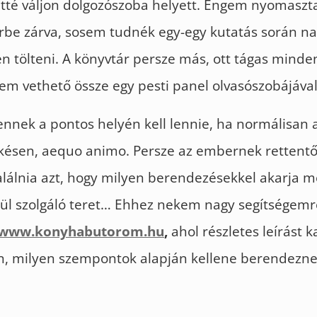
tté váljon dolgozószoba helyett. Engem nyomaszt
érbe zárva, sosem tudnék egy-egy kutatás során na
n tölteni. A könyvtár persze más, ott tágas minden
em vethető össze egy pesti panel olvasószobájával
nnek a pontos helyén kell lennie, ha normálisan 
ékésen, aequo animo. Persze az embernek rettent
alálnia azt, hogy milyen berendezésekkel akarja m
l szolgáló teret… Ehhez nekem nagy segítségemre
www.konyhabutorom.hu
,
ahol részletes leírást
an, milyen szempontok alapján kellene berendezn