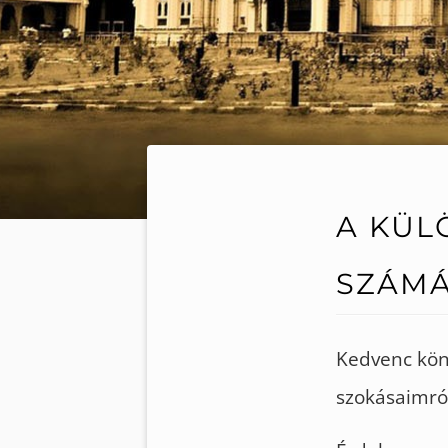
A KÜL
SZÁMÁ
Kedvenc kön
szokásaimról