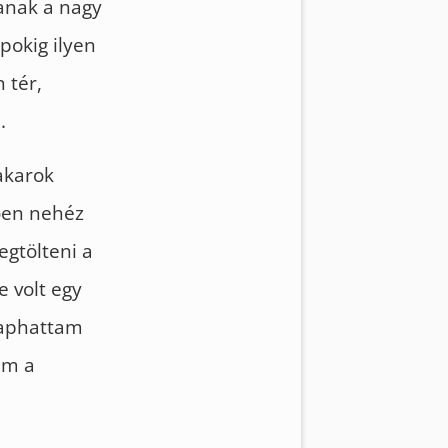
anak a nagy
pokig ilyen
 tér,
.
akarok
ően nehéz
egtölteni a
 volt egy
 kaphattam
em a