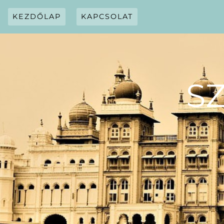
Skip
to
KEZDŐLAP
KAPCSOLAT
content
S