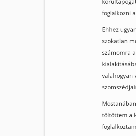
körültapogat
foglalkozni 
Ehhez ugyana
szokatlan m
számomra az
kialakításáb
valahogyan v
szomszédjai
Mostanában C
töltöttem a 
foglalkoztam