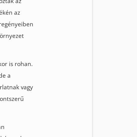
oztak az
yékén az
 regényeiben
környezet
or is rohan.
de a
rlatnak vagy
pontszerű
an