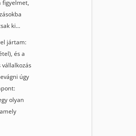
 figyelmet,
lzásokba
tsak ki…
el jártam:
tel), és a
 vállalkozás
evágni úgy
mpont:
egy olyan
 amely