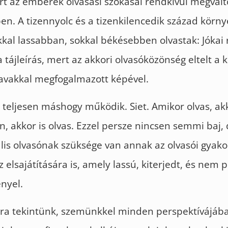
t az emberek olvasási szokásai rendkívül megvált
en. A tizennyolc és a tizenkilencedik század körn
kal lassabban, sokkal békésebben olvastak: Jókai
a tájleírás, mert az akkori olvasóközönség eltelt a 
zavakkal megfogalmazott képével.
 teljesen máshogy működik. Siet. Amikor olvas, akk
, akkor is olvas. Ezzel persze nincsen semmi baj, 
lis olvasónak szüksége van annak az olvasói gyako
z elsajátítására is, amely lassú, kiterjedt, és nem 
ényel.
yra tekintünk, szemünkkel minden perspektívájáb