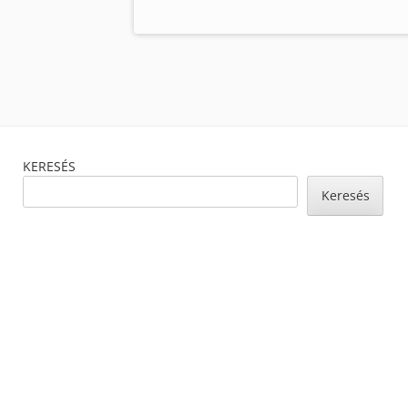
Footer
KERESÉS
Content
Keresés