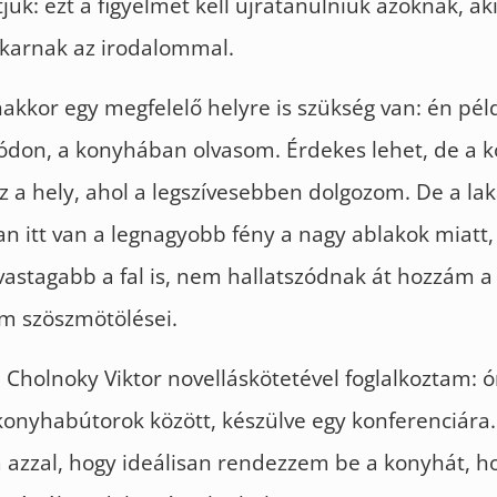
juk: ezt a figyelmet kell újratanulniuk azoknak, a
akarnak az irodalommal.
kkor egy megfelelő helyre is szükség van: én pél
ódon, a konyhában olvasom. Érdekes lehet, de a 
 a hely, ahol a legszívesebben dolgozom. De a l
an itt van a legnagyobb fény a nagy ablakok miatt, 
astagabb a fal is, nem hallatszódnak át hozzám a
m szöszmötölései.
holnoky Viktor novelláskötetével foglalkoztam: ó
konyhabútorok között, készülve egy konferenciára
 azzal, hogy ideálisan rendezzem be a konyhát, h