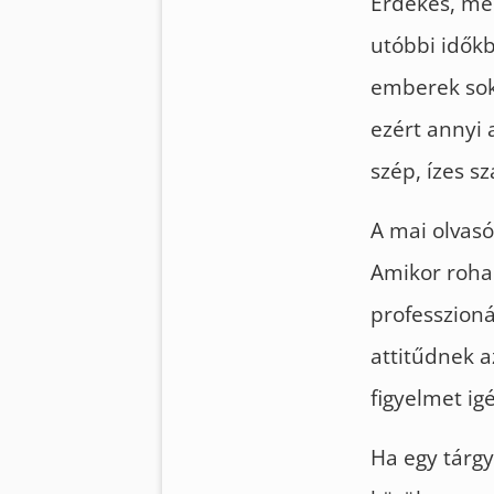
Érdekes, mer
utóbbi időkb
emberek sok
ezért annyi 
szép, ízes s
A mai olvasó
Amikor rohan
professzioná
attitűdnek a
figyelmet ig
Ha egy tárg