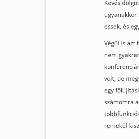
Kevés dolgot
ugyanakkor a
essek, és eg
Végül is azt
nem gyakran,
konferenciár
volt, de me
egy fölújítá
számomra a 
többfunkció
remekül kiszo