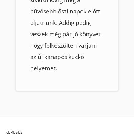
hűvösebb őszi napok előtt
eljutnunk. Addig pedig
veszek még pár jó könyvet,
hogy felkészülten várjam
az új kanapés kuckó
helyemet.
Footer
KERESÉS