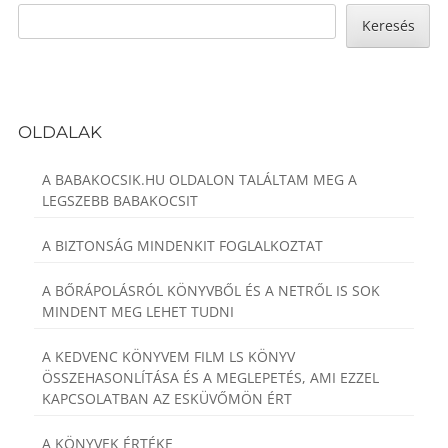
Content
Keresés
OLDALAK
A BABAKOCSIK.HU OLDALON TALÁLTAM MEG A
LEGSZEBB BABAKOCSIT
A BIZTONSÁG MINDENKIT FOGLALKOZTAT
A BŐRÁPOLÁSRÓL KÖNYVBŐL ÉS A NETRŐL IS SOK
MINDENT MEG LEHET TUDNI
A KEDVENC KÖNYVEM FILM LS KÖNYV
ÖSSZEHASONLÍTÁSA ÉS A MEGLEPETÉS, AMI EZZEL
KAPCSOLATBAN AZ ESKÜVŐMÖN ÉRT
A KÖNYVEK ÉRTÉKE