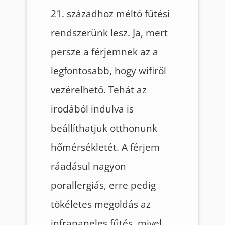
21. századhoz méltó fűtési
rendszerünk lesz. Ja, mert
persze a férjemnek az a
legfontosabb, hogy wifiről
vezérelhető. Tehát az
irodából indulva is
beállíthatjuk otthonunk
hőmérsékletét. A férjem
ráadásul nagyon
porallergiás, erre pedig
tökéletes megoldás az
infrapaneles fűtés, mivel