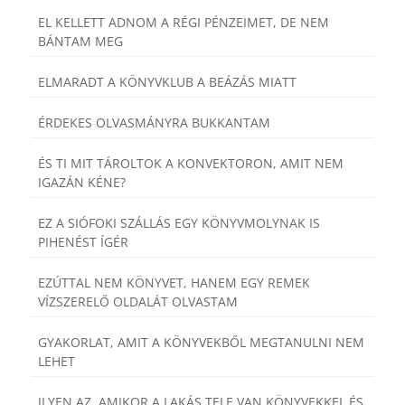
EL KELLETT ADNOM A RÉGI PÉNZEIMET, DE NEM
BÁNTAM MEG
ELMARADT A KÖNYVKLUB A BEÁZÁS MIATT
ÉRDEKES OLVASMÁNYRA BUKKANTAM
ÉS TI MIT TÁROLTOK A KONVEKTORON, AMIT NEM
IGAZÁN KÉNE?
EZ A SIÓFOKI SZÁLLÁS EGY KÖNYVMOLYNAK IS
PIHENÉST ÍGÉR
EZÚTTAL NEM KÖNYVET, HANEM EGY REMEK
VÍZSZERELŐ OLDALÁT OLVASTAM
GYAKORLAT, AMIT A KÖNYVEKBŐL MEGTANULNI NEM
LEHET
ILYEN AZ, AMIKOR A LAKÁS TELE VAN KÖNYVEKKEL ÉS