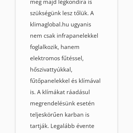
meg majd légkondira is
szükségünk lesz tőlük. A
klimaglobal.hu ugyanis
nem csak infrapanelekkel
foglalkozik, hanem
elektromos fűtéssel,
hőszivattyúkkal,
fűtőpanelekkel és klímával
is. A klímákat ráadásul
megrendelésünk esetén
teljeskörűen karban is
tartják. Legalább évente