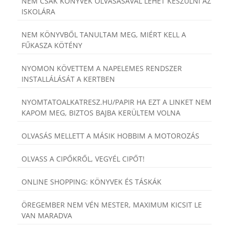
NEM CSAK KÖNYVEK OLVASÁSÁVAL LEHET KÉSZÜLNI AZ
ISKOLÁRA
NEM KÖNYVBŐL TANULTAM MEG, MIÉRT KELL A
FŰKASZA KÖTÉNY
NYOMON KÖVETTEM A NAPELEMES RENDSZER
INSTALLÁLÁSÁT A KERTBEN
NYOMTATOALKATRESZ.HU/PAPIR HA EZT A LINKET NEM
KAPOM MEG, BIZTOS BAJBA KERÜLTEM VOLNA
OLVASÁS MELLETT A MÁSIK HOBBIM A MOTOROZÁS
OLVASS A CIPŐKRŐL, VEGYÉL CIPŐT!
ONLINE SHOPPING: KÖNYVEK ÉS TÁSKÁK
ÖREGEMBER NEM VÉN MESTER, MAXIMUM KICSIT LE
VAN MARADVA