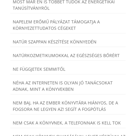
MOST MÁR ÉN IS TÖBBET TUDOK AZ ENERGETIKAI
TANÚSÍTVÁNYRÓL
NAPELEM ERŐMŰ PÁLYÁZAT TÁMOGATJA A
KÖRNYEZETTUDATOS CÉGEKET
NATÚR SZAPPAN KÉSZÍTÉSE KÖNNYEDÉN
NATÚRKOZMETIKUMOKKAL AZ EGÉSZSÉGES BŐRÉRT
NE FÜGGJETEK SEMMITŐL
NÉHA AZ INTERNETEN IS OLYAN JÓ TANÁCSOKAT
ADNAK, MINT A KÖNYVEKBEN
NEM BAJ, HA AZ EMBER KÖNYVTÁRA HIÁNYOS, DE A
FOGSORA NE LEGYEN AZ! SEGÍT A FOGPÓTLÁS
NEM CSAK A KÖNYVNEK, A TELEFONNAK IS KELL TOK