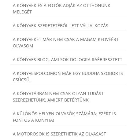
A KÖNYVEK ÉS A FOTÓK ADJÁK AZ OTTHONUNK
MELEGÉT
A KÖNYVEK SZERETETÉBŐL LETT VÁLLALKOZÁS
A KÖNYVEKET MÁR NEM CSAK A MAGAM KEDVÉÉRT
OLVASOM
A KÖNYVES BLOG, AMI SOK DOLOGRA RÁÉBRESZTETT
A KÖNYVESPOLCOMON MÁR EGY BUDDHA SZOBOR IS
CSÜCSÜL
A KÖNYVTÁRBAN NEM CSAK OLYAN TUDÁST
SZEREZHETÜNK, AMIÉRT BETÉRTÜNK
A KÜLÖNÖS HELYEN OLVASÓK SZÁMÁRA: EZÉRT IS
FONTOS A KONYHA!
A MOTOROSOK IS SZERETHETIK AZ OLVASÁST