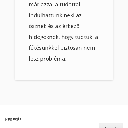
már azzal a tudattal
indulhattunk neki az
ősznek és az érkező
hidegeknek, hogy tudtuk: a
fűtésünkkel biztosan nem
lesz probléma.
Footer
KERESÉS
Content