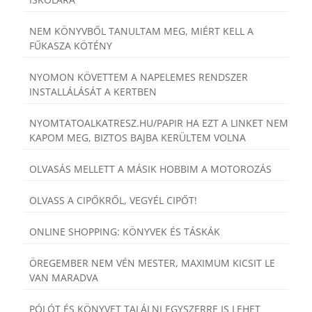
NEM KÖNYVBŐL TANULTAM MEG, MIÉRT KELL A
FŰKASZA KÖTÉNY
NYOMON KÖVETTEM A NAPELEMES RENDSZER
INSTALLÁLÁSÁT A KERTBEN
NYOMTATOALKATRESZ.HU/PAPIR HA EZT A LINKET NEM
KAPOM MEG, BIZTOS BAJBA KERÜLTEM VOLNA
OLVASÁS MELLETT A MÁSIK HOBBIM A MOTOROZÁS
OLVASS A CIPŐKRŐL, VEGYÉL CIPŐT!
ONLINE SHOPPING: KÖNYVEK ÉS TÁSKÁK
ÖREGEMBER NEM VÉN MESTER, MAXIMUM KICSIT LE
VAN MARADVA
PÓLÓT ÉS KÖNYVET TALÁLNI EGYSZERRE IS LEHET