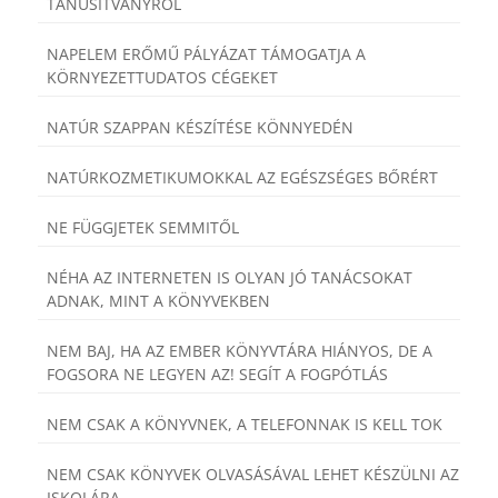
TANÚSÍTVÁNYRÓL
NAPELEM ERŐMŰ PÁLYÁZAT TÁMOGATJA A
KÖRNYEZETTUDATOS CÉGEKET
NATÚR SZAPPAN KÉSZÍTÉSE KÖNNYEDÉN
NATÚRKOZMETIKUMOKKAL AZ EGÉSZSÉGES BŐRÉRT
NE FÜGGJETEK SEMMITŐL
NÉHA AZ INTERNETEN IS OLYAN JÓ TANÁCSOKAT
ADNAK, MINT A KÖNYVEKBEN
NEM BAJ, HA AZ EMBER KÖNYVTÁRA HIÁNYOS, DE A
FOGSORA NE LEGYEN AZ! SEGÍT A FOGPÓTLÁS
NEM CSAK A KÖNYVNEK, A TELEFONNAK IS KELL TOK
NEM CSAK KÖNYVEK OLVASÁSÁVAL LEHET KÉSZÜLNI AZ
ISKOLÁRA