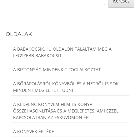
Keresés
OLDALAK
A BABAKOCSIK.HU OLDALON TALÁLTAM MEG A
LEGSZEBB BABAKOCSIT
A BIZTONSÁG MINDENKIT FOGLALKOZTAT
A BŐRÁPOLÁSRÓL KÖNYVBŐL ÉS A NETRŐL IS SOK
MINDENT MEG LEHET TUDNI
A KEDVENC KÖNYVEM FILM LS KÖNYV
ÖSSZEHASONLÍTÁSA ÉS A MEGLEPETÉS, AMI EZZEL
KAPCSOLATBAN AZ ESKÜVŐMÖN ÉRT
A KÖNYVEK ÉRTÉKE