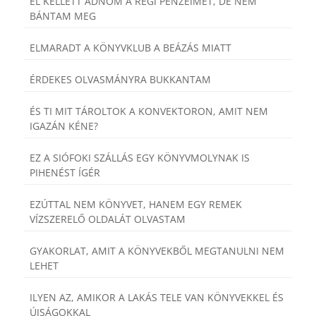
EL KELLETT ADNOM A RÉGI PÉNZEIMET, DE NEM
BÁNTAM MEG
ELMARADT A KÖNYVKLUB A BEÁZÁS MIATT
ÉRDEKES OLVASMÁNYRA BUKKANTAM
ÉS TI MIT TÁROLTOK A KONVEKTORON, AMIT NEM
IGAZÁN KÉNE?
EZ A SIÓFOKI SZÁLLÁS EGY KÖNYVMOLYNAK IS
PIHENÉST ÍGÉR
EZÚTTAL NEM KÖNYVET, HANEM EGY REMEK
VÍZSZERELŐ OLDALÁT OLVASTAM
GYAKORLAT, AMIT A KÖNYVEKBŐL MEGTANULNI NEM
LEHET
ILYEN AZ, AMIKOR A LAKÁS TELE VAN KÖNYVEKKEL ÉS
ÚJSÁGOKKAL