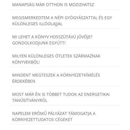
MANAPSÁG MÁR OTTHON IS MOZIZHATSZ
MEGISMERKEDTEM A NÉPI GYÓGYÁSZATTAL ÉS EGY
KÜLÖNLEGES ILLÓOLAJJAL
MI LEHET A KÖNYV HOSSZÚTÁVÚ JÖVŐJE?
GONDOLKODJUNK EGYÜTT!
MILYEN KÜLÖNLEGES ÖTLETEK SZÁRMAZNAK
KÖNYVEKBŐL!
MINDENT MEGTESZEK A KÖRNYEZETKÍMÉLÉS
ÉRDEKÉBEN
MOST MÁR ÉN IS TÖBBET TUDOK AZ ENERGETIKAI
TANÚSÍTVÁNYRÓL
NAPELEM ERŐMŰ PÁLYÁZAT TÁMOGATJA A
KÖRNYEZETTUDATOS CÉGEKET