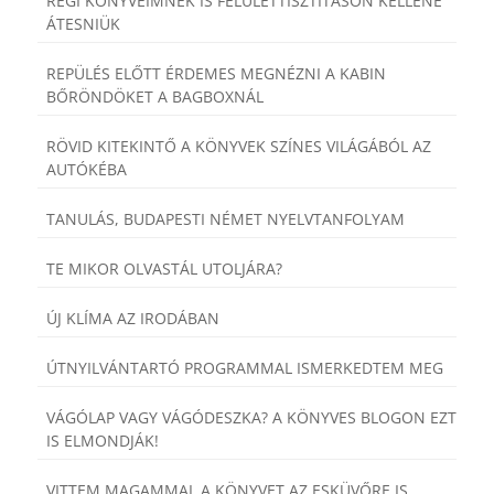
RÉGI KÖNYVEIMNEK IS FELÜLETTISZTÍTÁSON KELLENE
ÁTESNIÜK
REPÜLÉS ELŐTT ÉRDEMES MEGNÉZNI A KABIN
BŐRÖNDÖKET A BAGBOXNÁL
RÖVID KITEKINTŐ A KÖNYVEK SZÍNES VILÁGÁBÓL AZ
AUTÓKÉBA
TANULÁS, BUDAPESTI NÉMET NYELVTANFOLYAM
TE MIKOR OLVASTÁL UTOLJÁRA?
ÚJ KLÍMA AZ IRODÁBAN
ÚTNYILVÁNTARTÓ PROGRAMMAL ISMERKEDTEM MEG
VÁGÓLAP VAGY VÁGÓDESZKA? A KÖNYVES BLOGON EZT
IS ELMONDJÁK!
VITTEM MAGAMMAL A KÖNYVET AZ ESKÜVŐRE IS