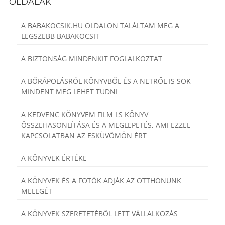
OLDALAK
A BABAKOCSIK.HU OLDALON TALÁLTAM MEG A
LEGSZEBB BABAKOCSIT
A BIZTONSÁG MINDENKIT FOGLALKOZTAT
A BŐRÁPOLÁSRÓL KÖNYVBŐL ÉS A NETRŐL IS SOK
MINDENT MEG LEHET TUDNI
A KEDVENC KÖNYVEM FILM LS KÖNYV
ÖSSZEHASONLÍTÁSA ÉS A MEGLEPETÉS, AMI EZZEL
KAPCSOLATBAN AZ ESKÜVŐMÖN ÉRT
A KÖNYVEK ÉRTÉKE
A KÖNYVEK ÉS A FOTÓK ADJÁK AZ OTTHONUNK
MELEGÉT
A KÖNYVEK SZERETETÉBŐL LETT VÁLLALKOZÁS