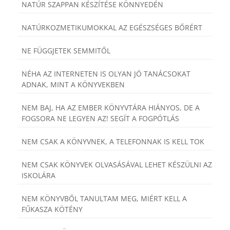
NATÚR SZAPPAN KÉSZÍTÉSE KÖNNYEDÉN
NATÚRKOZMETIKUMOKKAL AZ EGÉSZSÉGES BŐRÉRT
NE FÜGGJETEK SEMMITŐL
NÉHA AZ INTERNETEN IS OLYAN JÓ TANÁCSOKAT
ADNAK, MINT A KÖNYVEKBEN
NEM BAJ, HA AZ EMBER KÖNYVTÁRA HIÁNYOS, DE A
FOGSORA NE LEGYEN AZ! SEGÍT A FOGPÓTLÁS
NEM CSAK A KÖNYVNEK, A TELEFONNAK IS KELL TOK
NEM CSAK KÖNYVEK OLVASÁSÁVAL LEHET KÉSZÜLNI AZ
ISKOLÁRA
NEM KÖNYVBŐL TANULTAM MEG, MIÉRT KELL A
FŰKASZA KÖTÉNY