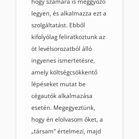
hogy számára is meggyőző
legyen, és alkalmazza ezt a
szolgáltatást. Ebből
kifolyólag feliratkoztunk az
öt levélsorozatból álló
ingyenes ismertetésre,
amely költségcsökkentő
lépéseket mutat be
cégautók alkalmazása
esetén. Megegyeztünk,
hogy én elolvasom őket, a
„társam” értelmezi, majd