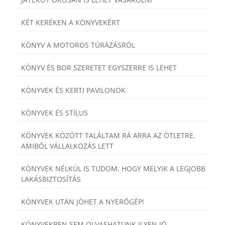
KÉT KERÉKEN A KÖNYVEKÉRT
KÖNYV A MOTOROS TÚRÁZÁSRÓL
KÖNYV ÉS BOR SZERETET EGYSZERRE IS LEHET
KÖNYVEK ÉS KERTI PAVILONOK
KÖNYVEK ÉS STÍLUS
KÖNYVEK KÖZÖTT TALÁLTAM RÁ ARRA AZ ÖTLETRE,
AMIBŐL VÁLLALKOZÁS LETT
KÖNYVEK NÉLKÜL IS TUDOM, HOGY MELYIK A LEGJOBB
LAKÁSBIZTOSÍTÁS
KÖNYVEK UTÁN JÖHET A NYERŐGÉP!
KÖNYVEKBEN SEM OLVASHATUNK ILYEN JÓ