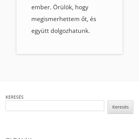
ember. Örülök, hogy
megismerhettem őt, és
együtt dolgozhatunk.
Footer
KERESÉS
Content
Keresés