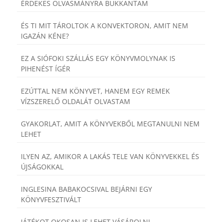
ÉRDEKES OLVASMÁNYRA BUKKANTAM
ÉS TI MIT TÁROLTOK A KONVEKTORON, AMIT NEM
IGAZÁN KÉNE?
EZ A SIÓFOKI SZÁLLÁS EGY KÖNYVMOLYNAK IS
PIHENÉST ÍGÉR
EZÚTTAL NEM KÖNYVET, HANEM EGY REMEK
VÍZSZERELŐ OLDALÁT OLVASTAM
GYAKORLAT, AMIT A KÖNYVEKBŐL MEGTANULNI NEM
LEHET
ILYEN AZ, AMIKOR A LAKÁS TELE VAN KÖNYVEKKEL ÉS
ÚJSÁGOKKAL
INGLESINA BABAKOCSIVAL BEJÁRNI EGY
KÖNYVFESZTIVÁLT
JÁTÉKOT OKOSAN IS LEHET VÁSÁROLNI