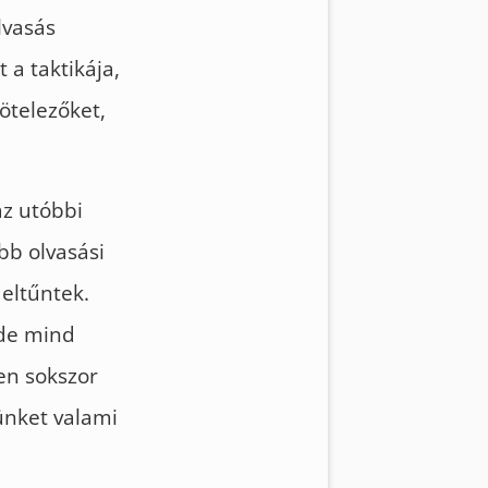
lvasás
 a taktikája,
ötelezőket,
az utóbbi
b olvasási
 eltűntek.
 de mind
en sokszor
ünket valami