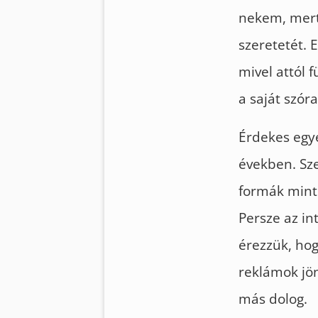
nekem, mert 
szeretetét. 
mivel attól 
a saját szó
Érdekes egyé
években. Sz
formák mint 
Persze az i
érezzük, hog
reklámok jön
más dolog.