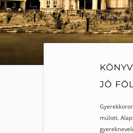
KÖNYV
JÓ FÖ
Gyerekkorom
múlott. Ala
gyereknevel