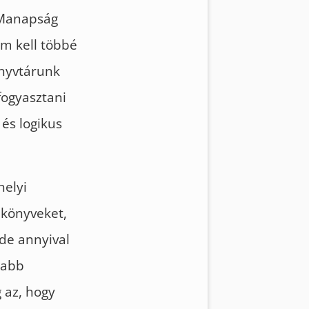
 Manapság
em kell többé
önyvtárunk
fogyasztani
és logikus
helyi
 könyveket,
de annyival
jabb
 az, hogy