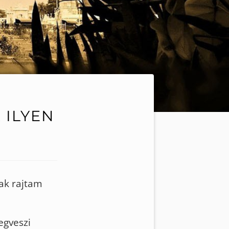
 ILYEN
ak rajtam
egveszi