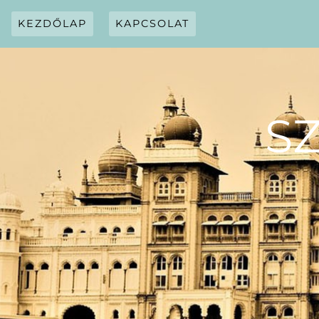
Skip
to
KEZDŐLAP
KAPCSOLAT
content
S