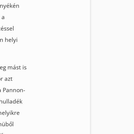
örnyékén
 a
téssel
n helyi
eg mást is
r azt
a Pannon-
 hulladék
melyikre
nüből