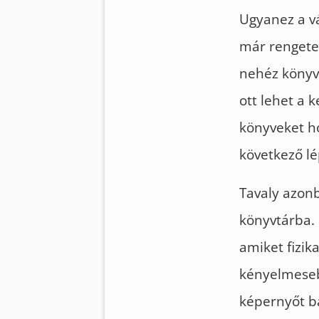
Ugyanez a vá
már rengeteg
nehéz könyv
ott lehet a 
könyveket ho
következő lé
Tavaly azonb
könyvtárba. 
amiket fizik
kényelmesebb
képernyőt b