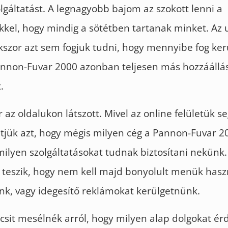
olgáltatást. A legnagyobb bajom az szokott lenni a
kel, hogy mindig a sötétben tartanak minket. Az 
okszor azt sem fogjuk tudni, hogy mennyibe fog ker
nnon-Fuvar 2000 azonban teljesen más hozzáállá
.
 az oldalukon látszott. Mivel az online felületük se
jük azt, hogy mégis milyen cég a Pannon-Fuvar 2
 milyen szolgáltatásokat tudnak biztosítani nekünk
 teszik, hogy nem kell majd bonyolult menük hasz
k, vagy idegesítő reklámokat kerülgetnünk.
icsit mesélnék arról, hogy milyen alap dolgokat é