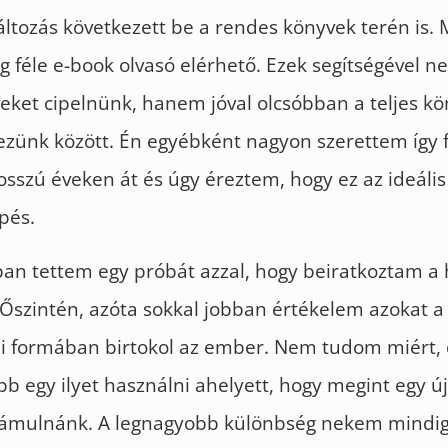
ltozás következett be a rendes könyvek terén is.
 féle e-book olvasó elérhető. Ezek segítségével n
eket cipelnünk, hanem jóval olcsóbban a teljes k
kezünk között. Én egyébként nagyon szerettem így 
sszú éveken át és úgy éreztem, hogy ez az ideális 
pés.
an tettem egy próbát azzal, hogy beiratkoztam a 
Őszintén, azóta sokkal jobban értékelem azokat a
ai formában birtokol az ember. Nem tudom miért, 
 egy ilyet használni ahelyett, hogy megint egy ú
ámulnánk. A legnagyobb különbség nekem mindig