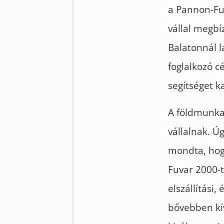
a Pannon-Fuv
vállal megbí
Balatonnál l
foglalkozó c
segítséget 
A földmunka 
vállalnak. Ú
mondta, hogy
Fuvar 2000-t
elszállítási
bővebben kív