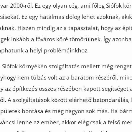
ar 2000-ről. Ez egy olyan cég, ami főleg Siófok k
zásokat. Ez egy hatalmas dolog lehet azoknak, akik
aknak. Hiszen mindig az a tapasztalat, hogy az épí
égek inkább a főváros köré tömörülnek. Így azonba
kaphatunk a helyi problémáinkhoz.
Siófok környékén szolgáltatás mellett még renget
gyhogy nem túlzás volt az a barátom részéről, miko
 az építkezés összes részében kapott segítséget 
ől. A szolgáltatások között elérhető betondarálás,
, épületek bontása és még nagyon sok más. Ha bár
áncsi lenne az ember, akkor elég csak a felső me