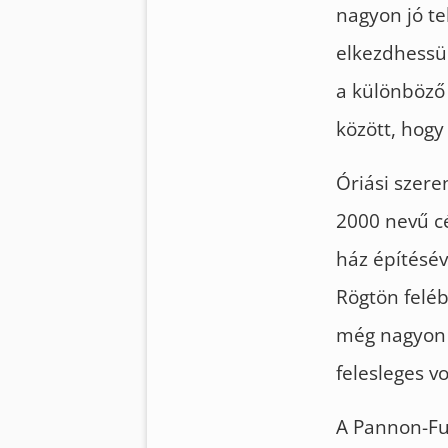
nagyon jó te
elkezdhessük
a különböző
között, hogy
Óriási szere
2000 nevű cé
ház építésév
Rögtön felé
még nagyon s
felesleges v
A Pannon-Fu