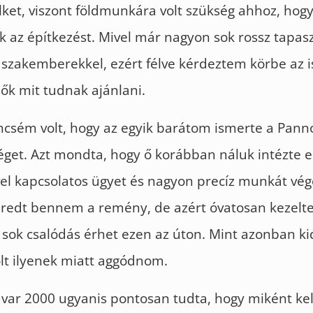
lket, viszont földmunkára volt szükség ahhoz, hog
 az építkezést. Mivel már nagyon sok rossz tapasz
 szakemberekkel, ezért félve kérdeztem körbe az 
 ők mit tudnak ajánlani.
ncsém volt, hogy az egyik barátom ismerte a Pann
get. Azt mondta, hogy ő korábban náluk intézte el
el kapcsolatos ügyet és nagyon precíz munkát vég
bredt bennem a remény, de azért óvatosan kezelt
ok csalódás érhet ezen az úton. Mint azonban kid
olt ilyenek miatt aggódnom.
var 2000 ugyanis pontosan tudta, hogy miként ke