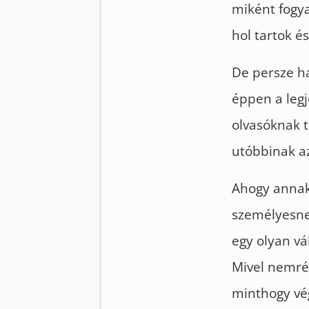
miként fogya
hol tartok é
De persze ha
éppen a legj
olvasóknak t
utóbbinak az
Ahogy annak
személyesne
egy olyan vá
Mivel nemrég
minthogy vé