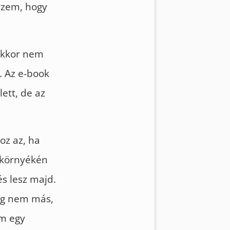
rzem, hogy
 akkor nem
. Az e-book
ett, de az
oz az, ha
 környékén
és lesz majd.
dig nem más,
am egy