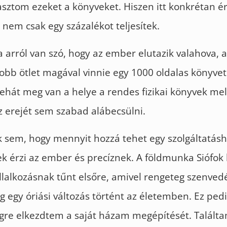
sztom ezeket a könyveket. Hiszen itt konkrétan é
s nem csak egy százalékot teljesítek.
 arról van szó, hogy az ember elutazik valahova,
obb ötlet magával vinnie egy 1000 oldalas könyvet
ehát meg van a helye a rendes fizikai könyvek mell
 erejét sem szabad alábecsülni.
 sem, hogy mennyit hozzá tehet egy szolgáltatásh
k érzi az ember és precíznek. A földmunka Siófok
llalkozásnak tűnt elsőre, amivel rengeteg szenved
 egy óriási változás történt az életemben. Ez pe
gre elkezdtem a saját házam megépítését. Talált