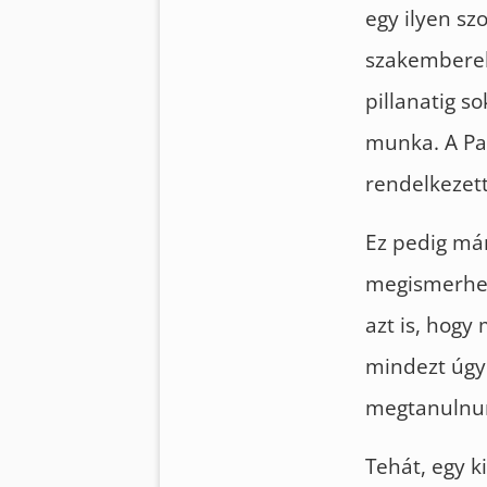
egy ilyen sz
szakemberek
pillanatig s
munka. A Pa
rendelkezett
Ez pedig már
megismerhet
azt is, hogy
mindezt úgy
megtanulnun
Tehát, egy k