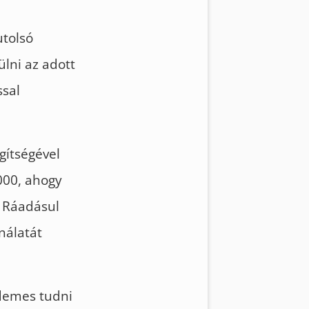
utolsó
ülni az adott
ssal
gítségével
000, ahogy
. Ráadásul
nálatát
rdemes tudni