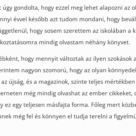
úgy gondolta, hogy ezzel meg lehet alapozni az o
Ennyi évvel később azt tudom mondani, hogy bevált
függetlenül, hogy sosem szerettem az iskolában a k
rakoztatásomra mindig olvastam néhány könyvet.
bként, hogy mennyit változtak az ilyen szokások 
erintem nagyon szomorú, hogy az olyan könnyedeb
az újság, és a magazinok, szinte teljes mértékben
nterneten még mindig olvashat az ember cikkeket,
y ez egy teljesen másfajta forma. Főleg mert közb
nek még fel és könnyen el tudja terelni a figyelm