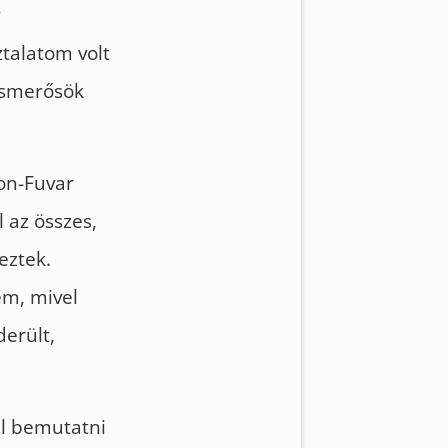
y
talatom volt
ismerősök
on-Fuvar
 az összes,
eztek.
em, mivel
erült,
ll bemutatni