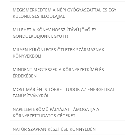
MEGISMERKEDTEM A NÉPI GYÓGYÁSZATTAL ÉS EGY
KÜLÖNLEGES ILLÓOLAJJAL
MI LEHET A KÖNYV HOSSZÚTÁVÚ JÖVŐJE?
GONDOLKODJUNK EGYÜTT!
MILYEN KÜLÖNLEGES ÖTLETEK SZÁRMAZNAK
KÖNYVEKBŐL!
MINDENT MEGTESZEK A KÖRNYEZETKÍMÉLÉS
ÉRDEKÉBEN
MOST MÁR ÉN IS TÖBBET TUDOK AZ ENERGETIKAI
TANÚSÍTVÁNYRÓL
NAPELEM ERŐMŰ PÁLYÁZAT TÁMOGATJA A
KÖRNYEZETTUDATOS CÉGEKET
NATÚR SZAPPAN KÉSZÍTÉSE KÖNNYEDÉN