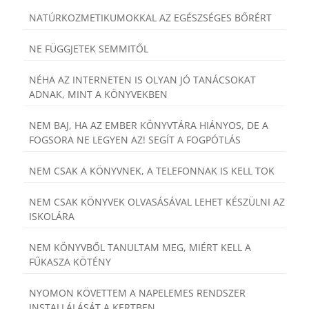
NATÚRKOZMETIKUMOKKAL AZ EGÉSZSÉGES BŐRÉRT
NE FÜGGJETEK SEMMITŐL
NÉHA AZ INTERNETEN IS OLYAN JÓ TANÁCSOKAT
ADNAK, MINT A KÖNYVEKBEN
NEM BAJ, HA AZ EMBER KÖNYVTÁRA HIÁNYOS, DE A
FOGSORA NE LEGYEN AZ! SEGÍT A FOGPÓTLÁS
NEM CSAK A KÖNYVNEK, A TELEFONNAK IS KELL TOK
NEM CSAK KÖNYVEK OLVASÁSÁVAL LEHET KÉSZÜLNI AZ
ISKOLÁRA
NEM KÖNYVBŐL TANULTAM MEG, MIÉRT KELL A
FŰKASZA KÖTÉNY
NYOMON KÖVETTEM A NAPELEMES RENDSZER
INSTALLÁLÁSÁT A KERTBEN