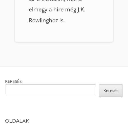
elmegy a híre még J.K.
Rowlinghoz is.
Footer
KERESÉS
Content
Keresés
OLDALAK