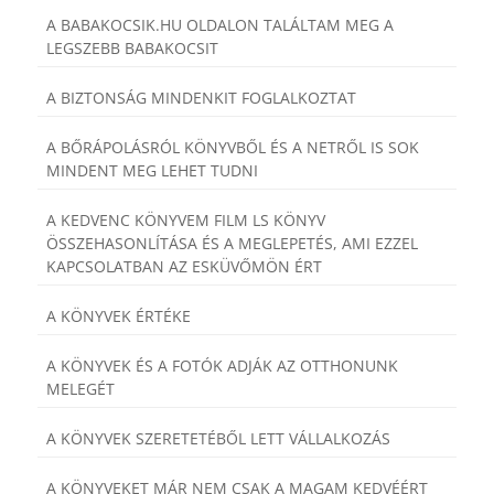
A BABAKOCSIK.HU OLDALON TALÁLTAM MEG A
LEGSZEBB BABAKOCSIT
A BIZTONSÁG MINDENKIT FOGLALKOZTAT
A BŐRÁPOLÁSRÓL KÖNYVBŐL ÉS A NETRŐL IS SOK
MINDENT MEG LEHET TUDNI
A KEDVENC KÖNYVEM FILM LS KÖNYV
ÖSSZEHASONLÍTÁSA ÉS A MEGLEPETÉS, AMI EZZEL
KAPCSOLATBAN AZ ESKÜVŐMÖN ÉRT
A KÖNYVEK ÉRTÉKE
A KÖNYVEK ÉS A FOTÓK ADJÁK AZ OTTHONUNK
MELEGÉT
A KÖNYVEK SZERETETÉBŐL LETT VÁLLALKOZÁS
A KÖNYVEKET MÁR NEM CSAK A MAGAM KEDVÉÉRT