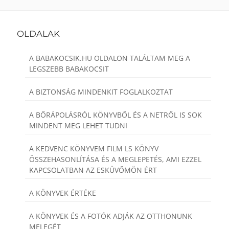
OLDALAK
A BABAKOCSIK.HU OLDALON TALÁLTAM MEG A
LEGSZEBB BABAKOCSIT
A BIZTONSÁG MINDENKIT FOGLALKOZTAT
A BŐRÁPOLÁSRÓL KÖNYVBŐL ÉS A NETRŐL IS SOK
MINDENT MEG LEHET TUDNI
A KEDVENC KÖNYVEM FILM LS KÖNYV
ÖSSZEHASONLÍTÁSA ÉS A MEGLEPETÉS, AMI EZZEL
KAPCSOLATBAN AZ ESKÜVŐMÖN ÉRT
A KÖNYVEK ÉRTÉKE
A KÖNYVEK ÉS A FOTÓK ADJÁK AZ OTTHONUNK
MELEGÉT