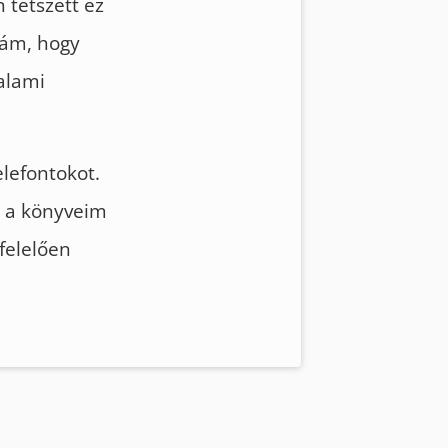
 tetszett ez
mám, hogy
alami
lefontokot.
y a könyveim
felelően