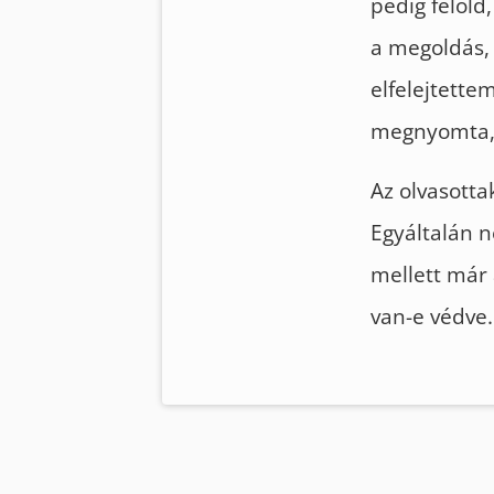
pedig felold
a megoldás,
elfelejtette
megnyomta, é
Az olvasott
Egyáltalán 
mellett már
van-e védve.