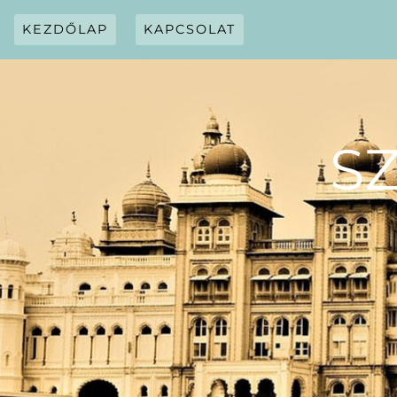
Skip
to
KEZDŐLAP
KAPCSOLAT
content
S