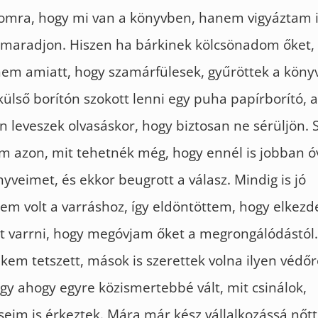
omra, hogy mi van a könyvben, hanem vigyáztam i
 maradjon. Hiszen ha bárkinek kölcsönadom őket, 
em amiatt, hogy szamárfülesek, gyűröttek a köny
külső borítón szokott lenni egy puha papírborító, 
 leveszek olvasáskor, hogy biztosan ne sérüljön. 
m azon, mit tehetnék még, hogy ennél is jobban 
nyveimet, és ekkor beugrott a válasz. Mindig is jó
m volt a varráshoz, így eldöntöttem, hogy elkezd
 varrni, hogy megóvjam őket a megrongálódástól. 
em tetszett, mások is szerettek volna ilyen védőr
így ahogy egyre közismertebbé vált, mit csinálok,
im is érkeztek. Mára már kész vállalkozássá nőtt