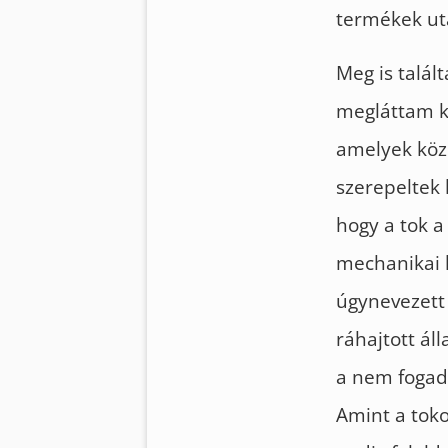
termékek ut
Meg is talál
megláttam ki
amelyek közü
szerepeltek 
hogy a tok a
mechanikai h
úgynevezett
ráhajtott ál
a nem fogado
Amint a toko