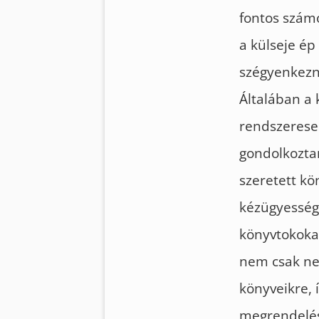
fontos szám
a külseje ép
szégyenkezn
Általában a 
rendszeresen
gondolkozta
szeretett kö
kézügyessége
könyvtokokat
nem csak nek
könyveikre, 
megrendelése