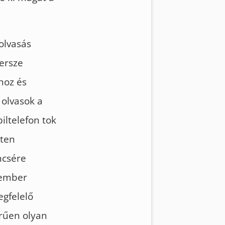
olvasás
Persze
hoz és
 olvasok a
iltelefon tok
eten
ncsére
z ember
egfelelő
rűen olyan