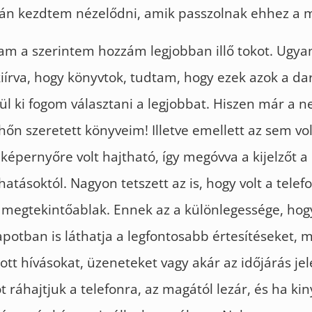
án kezdtem nézelődni, amik passzolnak ehhez a 
tam a szerintem hozzám legjobban illő tokot. Ugya
írva, hogy könyvtok, tudtam, hogy ezek azok a da
l ki fogom választani a legjobbat. Hiszen már a n
hőn szeretett könyveim! Illetve emellett az sem vo
 képernyőre volt hajtható, így megóvva a kijelzőt a
atásoktól. Nagyon tetszett az is, hogy volt a tele
 megtekintőablak. Ennek az a különlegessége, ho
lapotban is láthatja a legfontosabb értesítéseket, 
tt hívásokat, üzeneteket vagy akár az időjárás jele
t ráhajtjuk a telefonra, az magától lezár, és ha kin