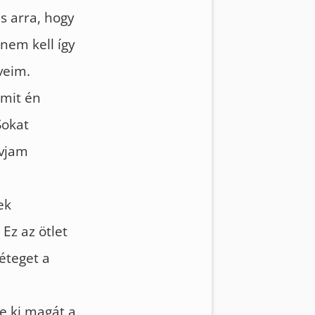
s arra, hogy
nem kell így
veim.
amit én
Sokat
óvjam
ek
Ez az ötlet
éteget a
e ki magát a