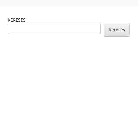
Footer
KERESÉS
Content
Keresés