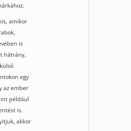
márkához.
nis, amikor
rabok,
evében is
lt hátrány,
 külső
fontokon egy
gy az ember
mint például
ntést is.
yitjuk, akkor