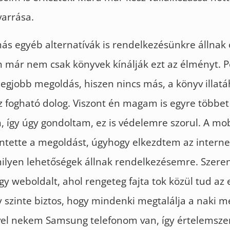
varrása.
s egyéb alternatívák is rendelkezésünkre állnak 
n már nem csak könyvek kínálják ezt az élményt. 
egjobb megoldás, hiszen nincs más, a könyv illatá
 fogható dolog. Viszont én magam is egyre többet
 így úgy gondoltam, ez is védelemre szorul. A mob
entette a megoldást, úgyhogy elkezdtem az intern
milyen lehetőségek állnak rendelkezésemre. Szere
egy weboldalt, ahol rengeteg fajta tok közül tud a
gy szinte biztos, hogy mindenki megtalálja a naki m
vel nekem Samsung telefonom van, így értelemsze