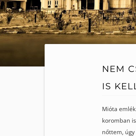
NEM C
IS KEL
Mióta emlék
koromban is
nőttem, úgy 