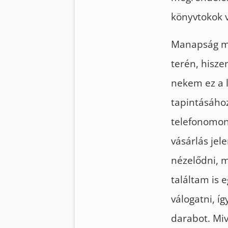
könyvtokok 
Manapság má
terén, hisze
nekem ez a l
tapintásához
telefonomon,
vásárlás jel
nézelődni, 
találtam is 
válogatni, í
darabot. Mi