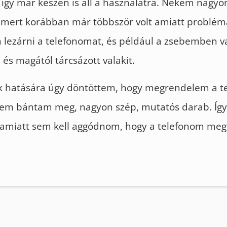
, így már készen is áll a használatra. Nekem nagyon
 mert korábban már többször volt amiatt problé
m lezárni a telefonomat, és például a zsebemben v
s magától tárcsázott valakit.
ak hatására úgy döntöttem, hogy megrendelem a te
nem bántam meg, nagyon szép, mutatós darab. Íg
 amiatt sem kell aggódnom, hogy a telefonom meg