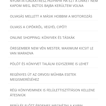
NYOMTATOALKATRESZ.HU/PAPIR HA EZT A LINKET NEM
KAPOM MEG, BIZTOS BAJBA KERÜLTEM VOLNA
OLVASÁS MELLETT A MÁSIK HOBBIM A MOTOROZÁS
OLVASS A CIPŐKRŐL, VEGYÉL CIPŐT!
ONLINE SHOPPING: KÖNYVEK ÉS TÁSKÁK
ÖREGEMBER NEM VÉN MESTER, MAXIMUM KICSIT LE
VAN MARADVA
PÓLÓT ÉS KÖNYVET TALÁLNI EGYSZERRE IS LEHET
REGÉNYES ÚT AZ ORVOSI MŰHIBA ESETEK
MEGISMERÉSÉHEZ
RÉGI KÖNYVEIMNEK IS FELÜLETTISZTÍTÁSON KELLENE
ÁTESNIÜK
REPÜLÉS ELŐTT ÉRDEMES MEGNÉZNI A KABIN