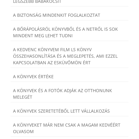
LEGSZEBB BABAKOCSIT
A BIZTONSÁG MINDENKIT FOGLALKOZTAT
A BŐRÁPOLÁSRÓL KÖNYVBŐL ÉS A NETRŐL IS SOK
MINDENT MEG LEHET TUDNI
A KEDVENC KÖNYVEM FILM LS KÖNYV
ÖSSZEHASONLÍTÁSA ÉS A MEGLEPETÉS, AMI EZZEL
KAPCSOLATBAN AZ ESKÜVŐMÖN ÉRT
A KÖNYVEK ÉRTÉKE
A KÖNYVEK ÉS A FOTÓK ADJÁK AZ OTTHONUNK
MELEGÉT
A KÖNYVEK SZERETETÉBŐL LETT VÁLLALKOZÁS
A KÖNYVEKET MÁR NEM CSAK A MAGAM KEDVÉÉRT
OLVASOM