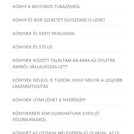
KÖNYV A MOTOROS TÚRÁZÁSRÓL
KÖNYV ÉS BOR SZERETET EGYSZERRE IS LEHET
KÖNYVEK ÉS KERTI PAVILONOK
KÖNYVEK ÉS STÍLUS
KÖNYVEK KÖZÖTT TALÁLTAM RÁ ARRA AZ ÖTLETRE,
AMIBŐL VÁLLALKOZÁS LETT
KÖNYVEK NÉLKÜL IS TUDOM, HOGY MELYIK A LEGJOBB
LAKÁSBIZTOSÍTÁS
KÖNYVEK UTÁN JÖHET A NYERŐGÉP!
KÖNYVEKBEN SEM OLVASHATUNK ILYEN JÓ
FÖLDMUNKÁRÓL
KÖNYVET AZ OTTHON MELEGÉBEN JÓ OLVASNI, AZ ÚJ