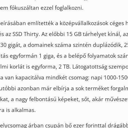
em fókuszáltan ezzel foglalkozni.
eírásában említették a középvállalkozások céges h
és az SSD Thirty. Az előbbi 15 GB tárhelyet kínál, a
 30 gigát, a domainek száma szintén duplázódik, 25
citás egyformán 1 giga, és a belépő folyamatok szá
lmi korlát is egyforma, 2 TB. Látogatottság szemp
a van kapacitálva mindkét csomag: napi 1000-150
 utóbbi azonban már elbírja a sok terméket forga
t, a nagy felbontású képeket, sőt, akár művészeti
a is alkalmas.
helycsomag árban csupán bő ezer forinttal drágább