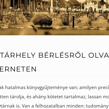
TÁRHELY BÉRLÉSRŐL OLV
TERNETEN
 hatalmas könyvgyűjteménye van; amilyen precí
tten tárolja, és ahány kötetet tartalmaz, lassan
árnak is. Van a felhozatalban minden: tudomány: 