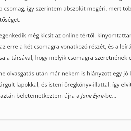
b csomag, így szerintem abszolút megéri, mert tö
tőséget.
egenkedik még kicsit az online tértől, kinyomtatt
az erre a két csomagra vonatkozó részét, és a leírá
a a társával, hogy melyik csomagra szeretnének el
ne olvasgatás után már nekem is hiányzott egy jó k
rgult lapokkal, és isteni öregkönyv-illattal, így el
, aztán beletemetkeztem újra a
Jane Eyre
-be…