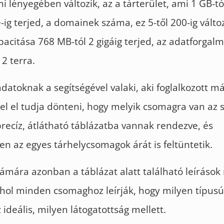
mi lényegében változik, az a tárterület, ami 1 GB-t
ig terjed, a domainek száma, ez 5-től 200-ig változi
citása 768 MB-tól 2 gigáig terjed, az adatforgalmi
 2 terra.
datoknak a segítségével valaki, aki foglalkozott m
l el tudja dönteni, hogy melyik csomagra van az 
recíz, átlátható táblázatba vannak rendezve, és
n az egyes tárhelycsomagok árát is feltüntetik.
zámára azonban a táblázat alatt található leírások
ahol minden csomaghoz leírják, hogy milyen típusú
ideális, milyen látogatottság mellett.