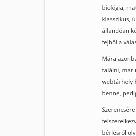
biológia, ma
klasszikus, 
állandóan k
fejből a vála
Mára azonban
találni, már
webtárhely b
benne, pedi
Szerencsére 
felszerelkez
bérlésről ol