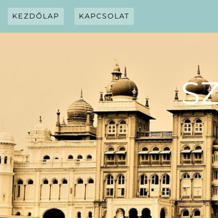
Skip
to
KEZDŐLAP
KAPCSOLAT
content
S