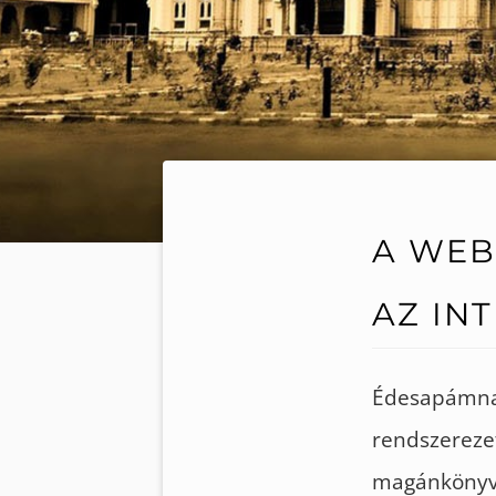
A WEB
AZ IN
Édesapámnak
rendszereze
magánkönyvt