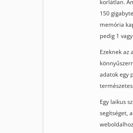
korlátlan. A
150 gigabyte-
memória kapa
pedig 1 vagy
Ezeknek az a
könnyűszerre
adatok egy p
természetese
Egy laikus s
segítséget, 
weboldalhoz 