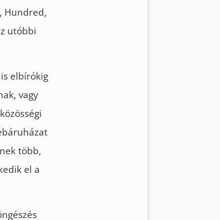
y, Hundred,
az utóbbi
s elbírókig
nak, vagy
közösségi
webáruházat
snek több,
kedik el a
böngészés