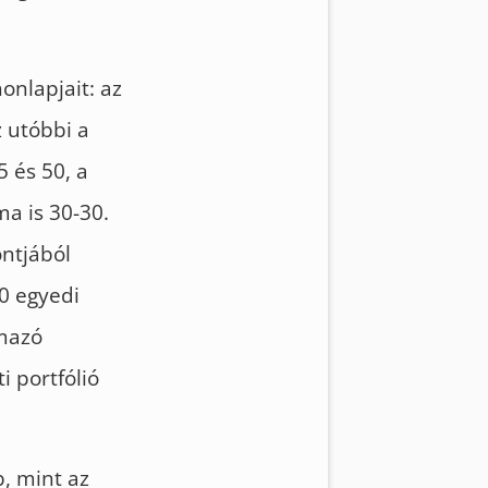
onlapjait: az
z utóbbi a
 és 50, a
ma is 30-30.
ontjából
0 egyedi
lmazó
 portfólió
, mint az