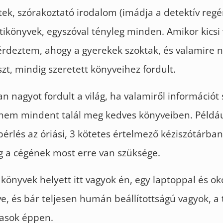
tek, szórakoztató irodalom (imádja a detektív regé
útikönyvek, egyszóval tényleg minden. Amikor kicsi
érdeztem, ahogy a gyerekek szoktak, és valamire 
szt, mindig szeretett könyveihez fordult.
 nagyot fordult a világ, ha valamiről információt
 nem mindent talál meg kedves könyveiben. Példáu
érlés az óriási, 3 kötetes értelmező kéziszótárban
g a cégének most erre van szüksége.
könyvek helyett itt vagyok én, egy laptoppal és ok
ve, és bár teljesen humán beállítottságú vagyok, a 
vasok éppen.