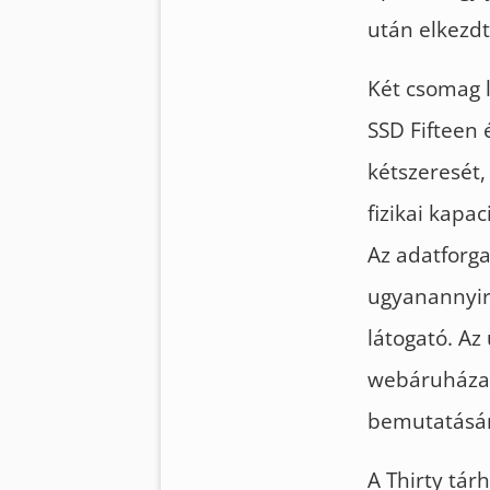
után elkezdt
Két csomag l
SSD Fifteen 
kétszeresét,
fizikai kapa
Az adatforga
ugyanannyir
látogató. Az
webáruházaka
bemutatásár
A Thirty tár