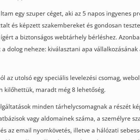
ltam egy szuper céget, aki az 5 napos ingyenes p
talt és képzett szakembereket és gondosan teszte
 ígért a biztonságos webtárhely bérléshez. Azonb
t a dolog neheze: kiválasztani apa vállalkozásának
l az utolsó egy speciális levelezési csomag, webol
ön kilőhettük, maradt még 8 lehetőség.
lgáltatások minden tárhelycsomagnak a részét kép
datbázisok vagy aldomainek száma, a személyre sz
s az email nyomkövetés, illetve a hálózati sebess