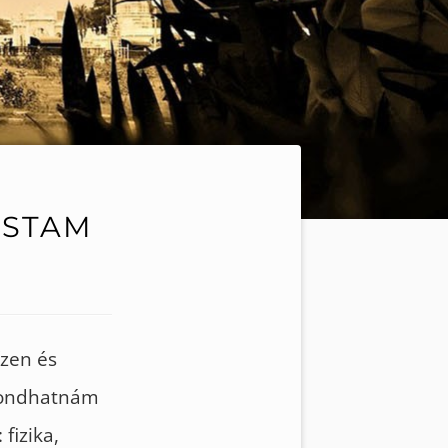
ASTAM
zen és
 mondhatnám
fizika,