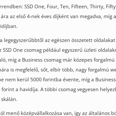
rendben: SSD One, Four, Ten, Fifteen, Thirty, Fift
 ára az első 4-nek éves díjként van megadva, míg 
idíjban.
 legegyszerűbbtől az egészen összetett oldalakat i
z SSD One csomag például egyszerű üzleti oldalak
aló, míg a Business csomag már közepes forgalmú 
ára is megfelelő, sőt, elbír több, nagy forgalmú 
ne nem kerül 5000 forintba évente, míg a Busines
 forint a havidíja. A többi csomag vegyesen helyez
 skálán.
ól menő középvállalkozása van, így az általános 