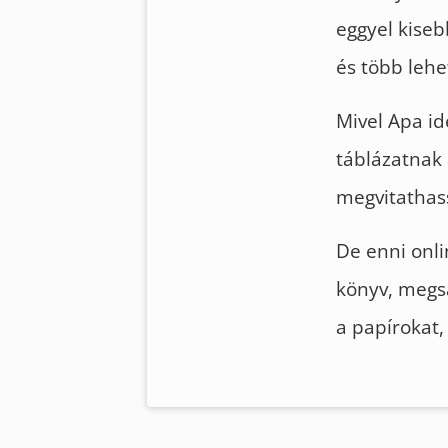
eggyel kiseb
és több lehe
Mivel Apa id
táblázatnak 
megvitathass
De enni onli
könyv, megsá
a papírokat