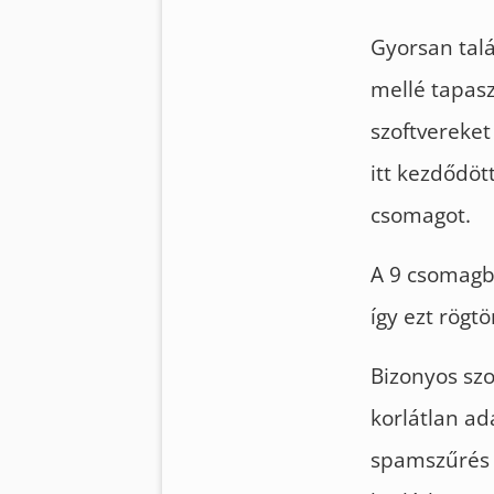
Gyorsan talá
mellé tapasz
szoftvereket
itt kezdődöt
csomagot.
A 9 csomagbó
így ezt rögt
Bizonyos szo
korlátlan a
spamszűrés é