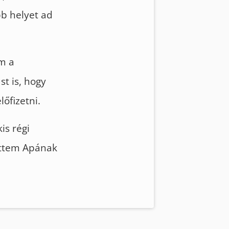
bb helyet ad
am a
st is, hogy
őfizetni.
is régi
vittem Apának