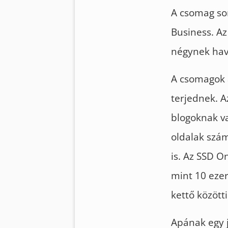
A csomag sor
Business. Az
négynek hav
A csomagok a
terjednek. A
blogoknak v
oldalak szám
is. Az SSD O
mint 10 ezer
kettő közötti
Apának egy j