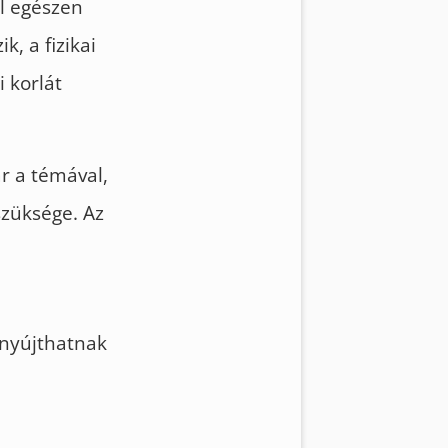
ól egészen
k, a fizikai
 korlát
ár a témával,
szüksége. Az
 nyújthatnak