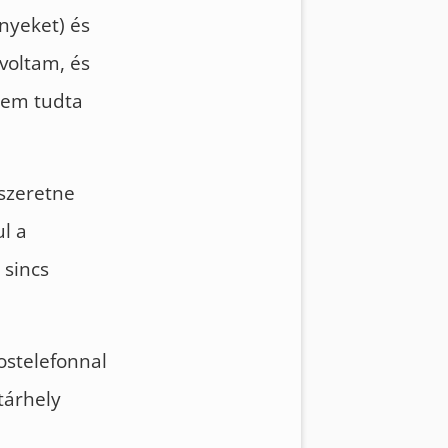
nyeket) és
 voltam, és
nem tudta
 szeretne
l a
 sincs
ostelefonnal
tárhely