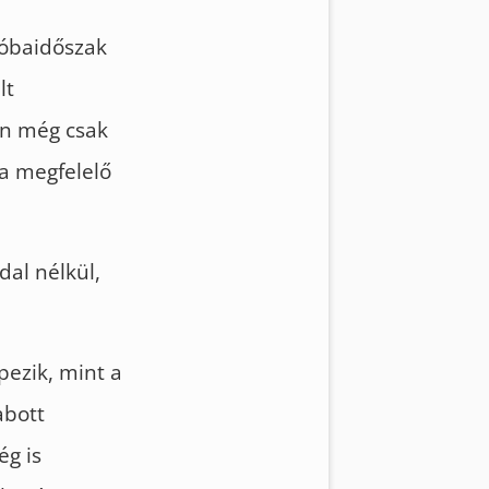
róbaidőszak
lt
an még csak
 a megfelelő
dal nélkül,
ezik, mint a
abott
ég is