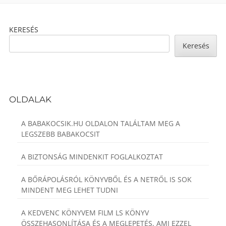
Footer
KERESÉS
Content
Keresés
OLDALAK
A BABAKOCSIK.HU OLDALON TALÁLTAM MEG A
LEGSZEBB BABAKOCSIT
A BIZTONSÁG MINDENKIT FOGLALKOZTAT
A BŐRÁPOLÁSRÓL KÖNYVBŐL ÉS A NETRŐL IS SOK
MINDENT MEG LEHET TUDNI
A KEDVENC KÖNYVEM FILM LS KÖNYV
ÖSSZEHASONLÍTÁSA ÉS A MEGLEPETÉS, AMI EZZEL