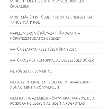
MINDENT MEGTESZEK A KÖRNYEZETKÍMÉLÉS
ÉRDEKÉBEN
MOST MÁR ÉN IS TÖBBET TUDOK AZ ENERGETIKAI
TANÚSÍTVÁNYRÓL
NAPELEM ERŐMŰ PÁLYÁZAT TÁMOGATJA A
KÖRNYEZETTUDATOS CÉGEKET
NATÚR SZAPPAN KÉSZÍTÉSE KÖNNYEDÉN
NATÚRKOZMETIKUMOKKAL AZ EGÉSZSÉGES BŐRÉRT
NE FÜGGJETEK SEMMITŐL
NÉHA AZ INTERNETEN IS OLYAN JÓ TANÁCSOKAT
ADNAK, MINT A KÖNYVEKBEN
NEM BAJ, HA AZ EMBER KÖNYVTÁRA HIÁNYOS, DE A
FOGSORA NE LEGYEN AZ! SEGÍT A FOGPÓTLÁS